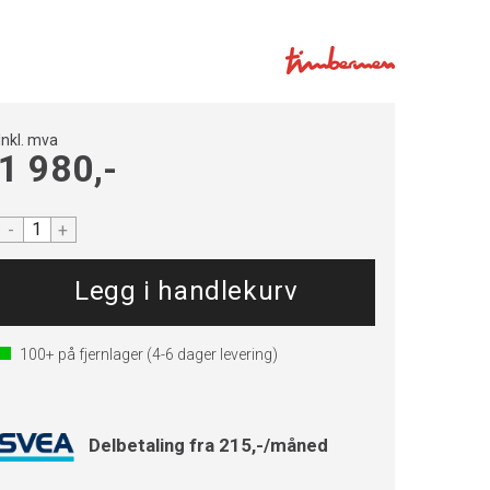
Inkl. mva
1 980,-
-
+
100+
på fjernlager
(4-6 dager levering)
Delbetaling fra 215,-/måned