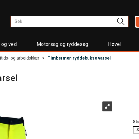
t og ved
Motorsag og ryddesag
Høvel
ritids- og arbeidsklær
>
Timbermen ryddebukse varsel
rsel
St
S