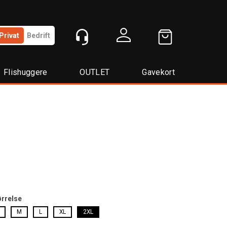
Privat
Bedrift
Logg inn
Flishuggere
OUTLET
Gavekort
ørrelse
M
L
XL
2XL