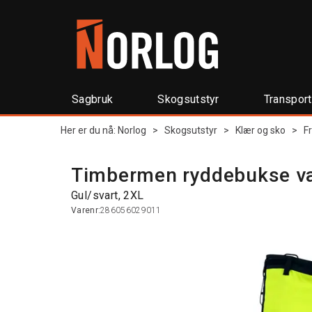
Sagbruk
Skogsutstyr
Transpor
Her er du nå:
Norlog
>
Skogsutstyr
>
Klær og sko
>
F
Timbermen ryddebukse va
Gul/svart, 2XL
Varenr:
286056029011