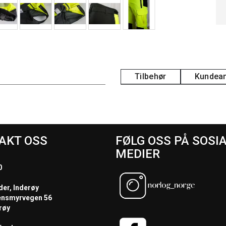
Tilbehør
Kundean
AKT OSS
FØLG OSS PÅ SOSI
MEDIER
0
der, Inderøy
ensmyrvegen 56
røy