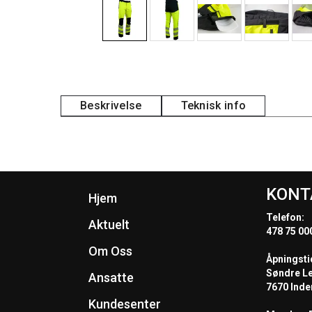
Beskrivelse
Teknisk info
KONT
Hjem
Telefon:
Aktuelt
478 75 00
Om Oss
Åpningsti
Søndre L
Ansatte
7670 Inde
Kundesenter