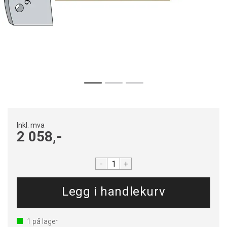
Inkl. mva
2 058,-
-
+
1
på lager