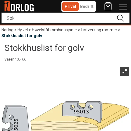
Privat
Bedrift
Norlog
>
Høvel
>
Høvelstål kombinasjoner
>
Listverk og rammer
>
Stokkhuslist for golv
Stokkhuslist for golv
Varenr:
05-66