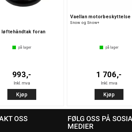
Vaellan motorbeskyttelse
Snow og Snow+
 løftehåndtak foran
på lager
på lager
993,-
1 706,-
Inkl. mva
Inkl. mva
Kjøp
Kjøp
AKT OSS
FØLG OSS PÅ SOSI
MEDIER