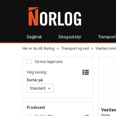
Sagbruk
Skogsutstyr
Transpor
Her er du nå:
Norlog
>
Transport og ved
>
Vaellan mini
Vis kun lagervare
Velg visning:
Sorter på
Standard
Produsent
Vaellan
Snow