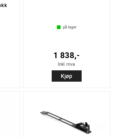
ekk
på lager
1 838,-
Inkl. mva
Kjøp