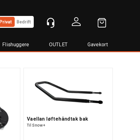
Privat
Bedrift
Logg inn
Flishuggere
OUTLET
Gavekort
Vaellan løftehåndtak bak
Til Snow+