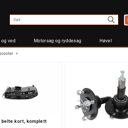
t og ved
Motorsag og ryddesag
Høvel
scooter
>
 belte kort, komplett