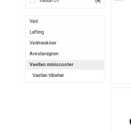
Vaellan OY
(4)
Ved
Lafting
Vedmaskiner
Avestavagnen
Vaellan miniscooter
Vaellan tilbehør