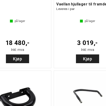
Vaellan hjullager til framd
Leveres i par
på lager
på lager
18 480,-
3 019,-
Inkl. mva
Inkl. mva
Kjøp
Kjøp