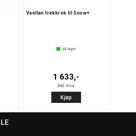
Vaellan trekkrok til Snow+
på lager
1 633,-
Inkl. mva
Kjøp
ALE