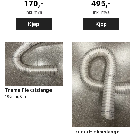
170,-
495,-
Inkl. mva
Inkl. mva
Kjøp
Kjøp
Trema Fleksislange
100mm, 6m
Trema Fleksislange