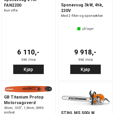
Sponavsug 3kW, 4hk,
FAN2200
230V
Kun vifte
Med 2 filter og sponsekker
på lager
6 110,-
9 918,-
Inkl. mva
Inkl. mva
Kjøp
Kjøp
GB Titanium Protop
Motorsagsverd
45cm, .325", 1,5mm, 0095-
innfest
STIHL MS 500i W