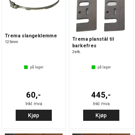
Trema slangeklemme
Trema planstål til
125mm
barkefres
2stk.
på lager
på lager
60,-
445,-
Inkl. mva
Inkl. mva
Kjøp
Kjøp