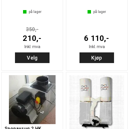
på lager
på lager
350,-
210,-
6 110,-
Inkl. mva
Inkl. mva
Velg
Kjøp
Sponavsug 2 HK