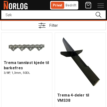
Privat
Bedrift
Filter
Trema tannløst kjede til
barkefres
3/8P, 1,3mm, 50DL
Trema 4-deler til
VMS38