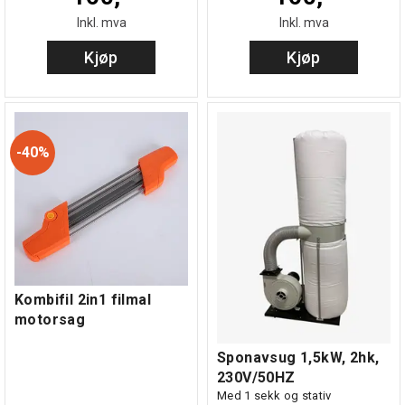
Inkl. mva
Inkl. mva
Kjøp
Kjøp
40%
Kombifil 2in1 filmal
motorsag
Sponavsug 1,5kW, 2hk,
230V/50HZ
Med 1 sekk og stativ