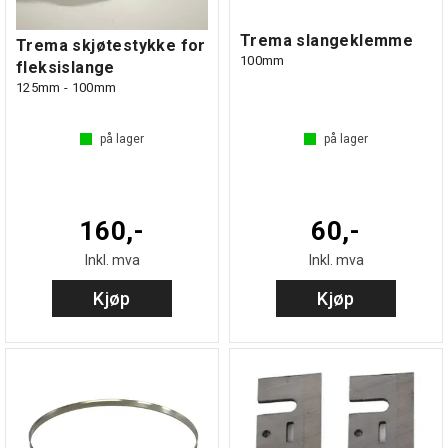
Trema slangeklemme
Trema skjøtestykke for
100mm
fleksislange
125mm - 100mm
på lager
på lager
160,-
60,-
Inkl. mva
Inkl. mva
Kjøp
Kjøp