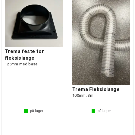
Trema feste for
fleksislange
125mm med base
Trema Fleksislange
100mm, 3m
på lager
på lager