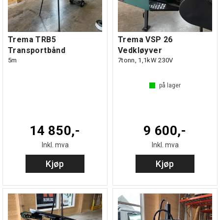
Trema TRB5
Trema VSP 26
Transportbånd
Vedkløyver
5m
7tonn, 1,1kW 230V
på lager
14 850,-
9 600,-
Inkl. mva
Inkl. mva
Kjøp
Kjøp