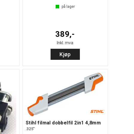
på lager
389,-
Inkl. mva
Kjøp
Stihl filmal dobbelfil 2in1 4,8mm
.325"