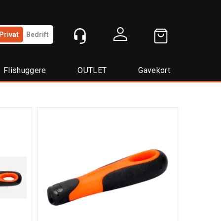
Privat
Bedrift
Logg inn
Flishuggere
OUTLET
Gavekort