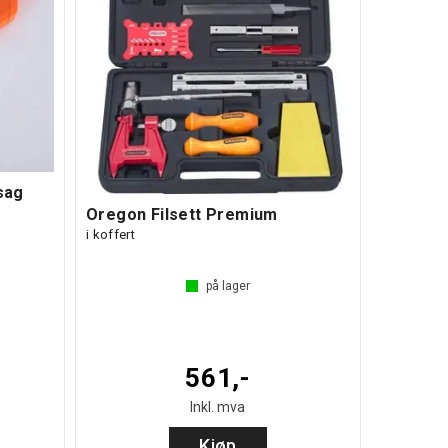
sag
Oregon Filsett Premium
i koffert
på lager
561,-
Inkl. mva
Kjøp