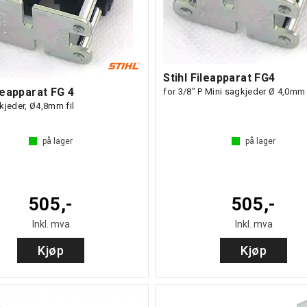
Stihl Fileapparat FG4
ileapparat FG 4
for 3/8" P Mini sagkjeder Ø 4,0mm
kjeder, Ø4,8mm fil
på lager
på lager
505,-
505,-
Inkl. mva
Inkl. mva
Kjøp
Kjøp