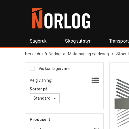
Sagbruk
Skogsutstyr
Transpor
Her er du nå:
Norlog
>
Motorsag og ryddesag
>
Slipeut
Vis kun lagervare
Velg visning:
Sorter på
Standard
Produsent