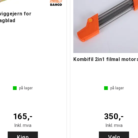
viggejern for
agblad
Kombifil 2in1 filmal motor
på lager
på lager
165,-
350,-
Inkl. mva
Inkl. mva
Kjøp
Velg