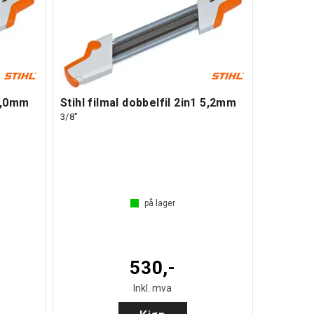
 4,0mm
Stihl filmal dobbelfil 2in1 5,2mm
3/8"
på lager
530,-
Inkl. mva