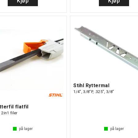
Kjøp
Kjøp
Stihl Ryttermal
1/4", 3/8"P, .325", 3/8"
tterfil flatfil
 2in1 filer
på lager
på lager