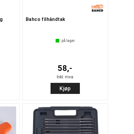
ag
Bahco filhåndtak
på lager
58,-
Inkl. mva
Kjøp