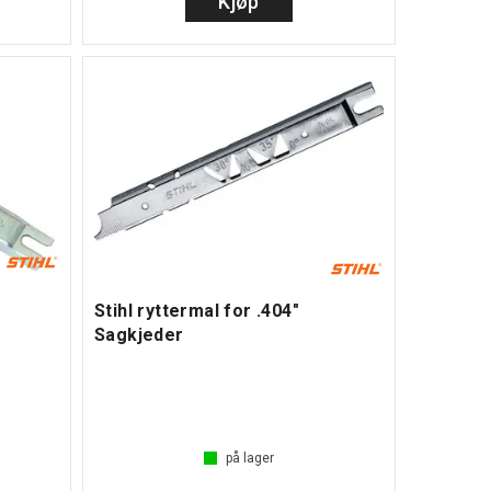
Kjøp
Stihl ryttermal for .404"
Sagkjeder
på lager