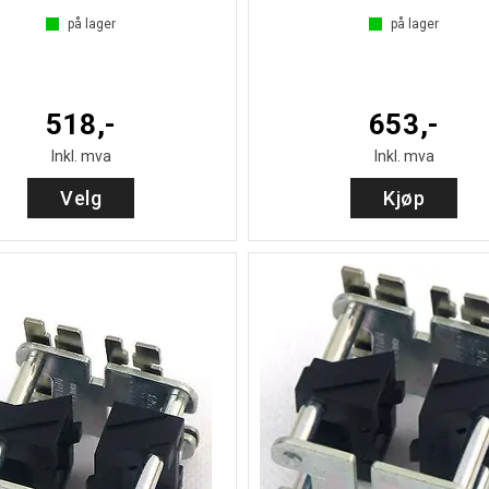
på lager
på lager
518,-
653,-
Inkl. mva
Inkl. mva
Velg
Kjøp