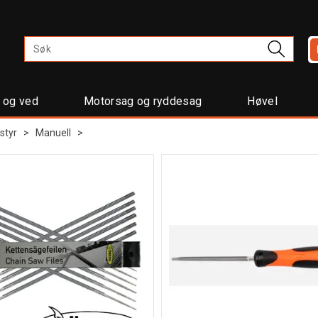
t og ved
Motorsag og ryddesag
Høvel
styr
>
Manuell
>