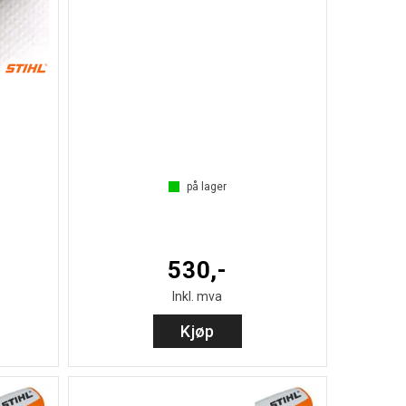
på lager
530,-
Inkl. mva
Kjøp