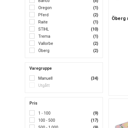
Bahco
(5)
Oregon
(1)
Pferd
(2)
Öberg r
Raite
(1)
STIHL
(10)
Trema
(1)
Vallorbe
(2)
Öberg
(2)
Varegruppe
Manuell
(34)
Utgått
Pris
1 - 100
(9)
100 - 500
(17)
500 - 1 000
(9)