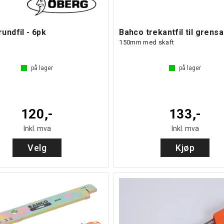
undfil - 6pk
Bahco trekantfil til grens
150mm med skaft
på lager
på lager
120,-
133,-
Inkl. mva
Inkl. mva
Velg
Kjøp