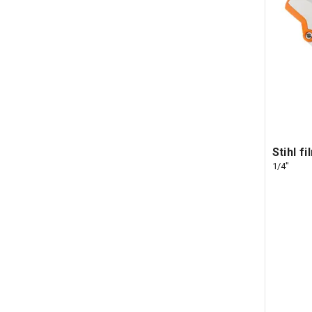
Stihl f
1/4"