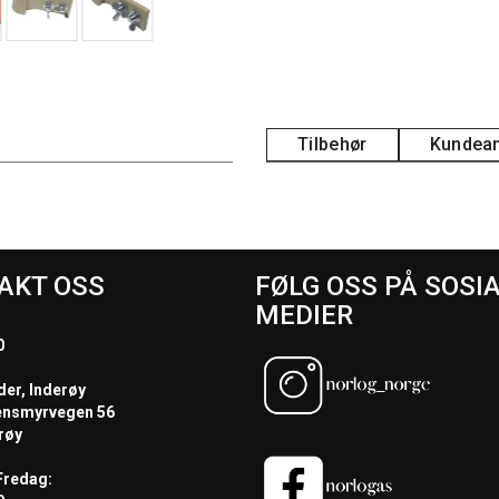
Tilbehør
Kundean
AKT OSS
FØLG OSS PÅ SOSI
MEDIER
0
der, Inderøy
ensmyrvegen 56
røy
redag: