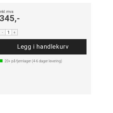
Inkl. mva
345,-
-
+
20+
på fjernlager
(4-6 dager levering)