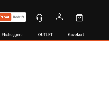
Privat
Bedrift
Logg inn
Flishuggere
OUTLET
Gavekort