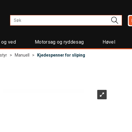
t og ved
Motorsag og ryddesag
Høvel
styr
>
Manuell
>
Kjedespenner for sliping