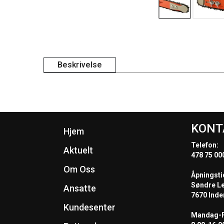
Beskrivelse
KONT
Hjem
Telefon:
Aktuelt
478 75 00
Om Oss
Åpningsti
Søndre L
Ansatte
7670 Inde
Kundesenter
Mandag-F