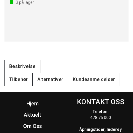
3
på lager
Beskrivelse
Tilbehør
Alternativer
Kundeanmeldelser
KONTAKT OSS
Hjem
Telefon:
Aktuelt
478 75 000
Om Oss
Åpningstider, Inderøy