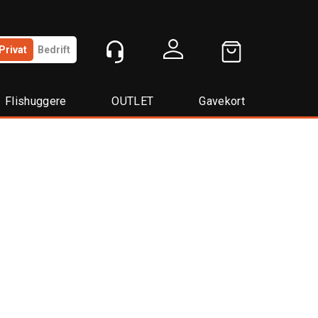
Privat
Bedrift
Logg inn
Flishuggere
OUTLET
Gavekort