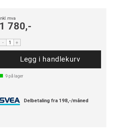
Inkl. mva
1 780,-
-
+
9
på lager
Delbetaling fra 198,-/måned