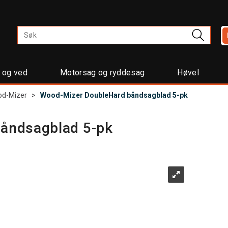
t og ved
Motorsag og ryddesag
Høvel
d-Mizer
>
Wood-Mizer DoubleHard båndsagblad 5-pk
åndsagblad 5-pk