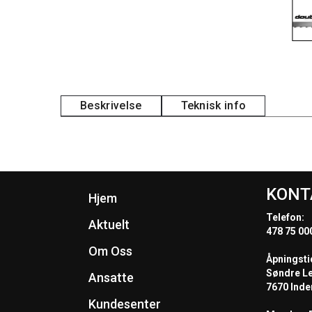
Beskrivelse
Teknisk info
KONT
Hjem
Telefon:
Aktuelt
478 75 00
Om Oss
Åpningsti
Søndre L
Ansatte
7670 Inde
Kundesenter