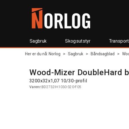
Sagbruk
Skogsutstyr
Transpor
Her er du nå:
Norlog
>
Sagbruk
>
Båndsagblad
>
Woo
Wood-Mizer DoubleHard b
3200x32x1,07 10/30-profil
Varenr:
BD2732IH1030-320-F05