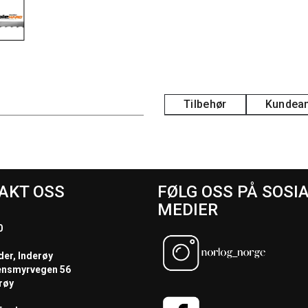
Tilbehør
Kundean
AKT OSS
FØLG OSS PÅ SOSI
MEDIER
0
der, Inderøy
ensmyrvegen 56
røy