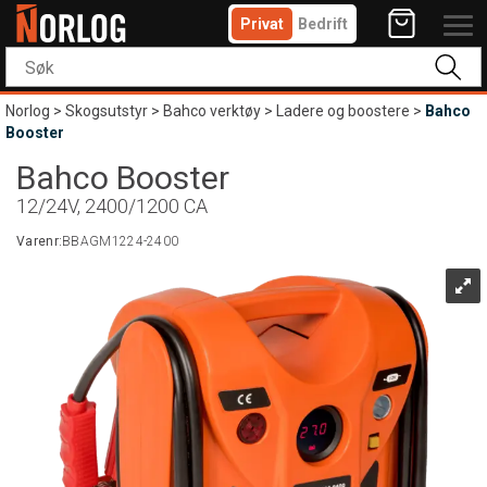
Privat
Bedrift
Norlog
>
Skogsutstyr
>
Bahco verktøy
>
Ladere og boostere
>
Bahco
Booster
Bahco Booster
12/24V, 2400/1200 CA
Varenr:
BBAGM1224-2400