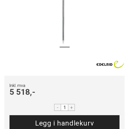
Inkl. mva
5 518,-
-
+