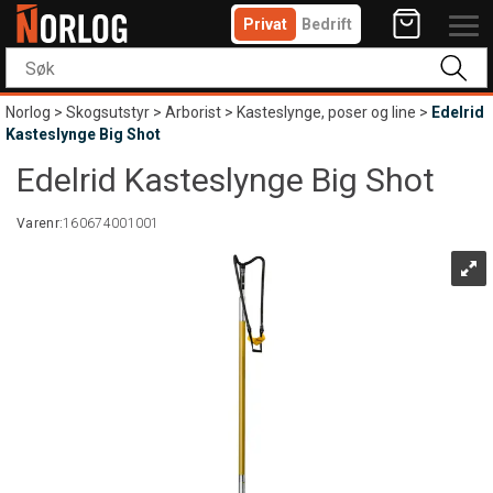
Privat
Bedrift
Norlog
>
Skogsutstyr
>
Arborist
>
Kasteslynge, poser og line
>
Edelrid
Kasteslynge Big Shot
Edelrid Kasteslynge Big Shot
Varenr:
160674001001