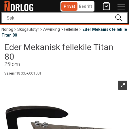
Privat
Bedrift
Norlog
>
Skogsutstyr
>
Avvirking
>
Fellekile
>
Eder Mekanisk fellekile
Titan 80
Eder Mekanisk fellekile Titan
80
25tonn
Varenr:
180056001001