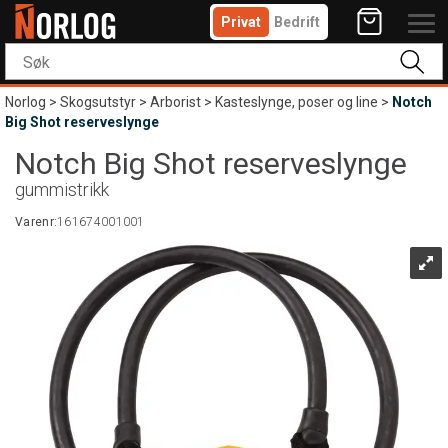
Privat
Bedrift
Norlog
>
Skogsutstyr
>
Arborist
>
Kasteslynge, poser og line
>
Notch
Big Shot reserveslynge
Notch Big Shot reserveslynge
gummistrikk
Varenr:
161674001001