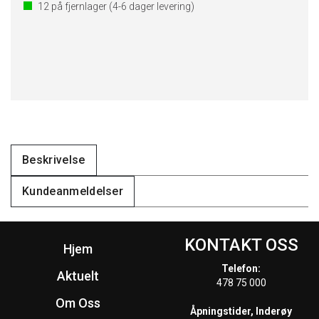
12
på fjernlager
(4-6 dager levering)
Beskrivelse
Kundeanmeldelser
KONTAKT OSS
Hjem
Telefon:
Aktuelt
478 75 000
Om Oss
Åpningstider, Inderøy