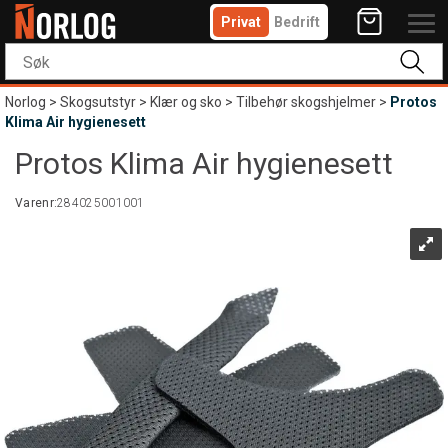
Privat
Bedrift
Norlog
>
Skogsutstyr
>
Klær og sko
>
Tilbehør skogshjelmer
>
Protos
Klima Air hygienesett
Protos Klima Air hygienesett
Varenr:
284025001001