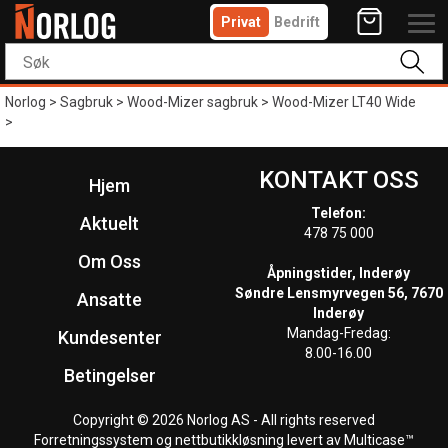
Privat
Bedrift
Norlog
>
Sagbruk
>
Wood-Mizer sagbruk
>
Wood-Mizer LT40 Wide
>
KONTAKT OSS
Hjem
Telefon:
Aktuelt
478 75 000
Om Oss
Åpningstider, Inderøy
Søndre Lensmyrvegen 56, 7670
Ansatte
Inderøy
Mandag-Fredag:
Kundesenter
8.00-16.00
Betingelser
Copyright © 2026 Norlog AS - All rights reserved
Forretningssystem
og
nettbutikkløsning
levert av
Multicase™