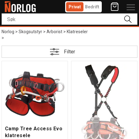
Privat
Bedrift
Norlog
>
Skogsutstyr
>
Arborist
>
Klatreseler
>
Filter
Camp Tree Access Evo
klatresele