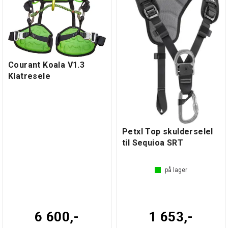
Courant Koala V1.3
Klatresele
Petxl Top skulderselel
til Sequioa SRT
på lager
6 600,-
1 653,-