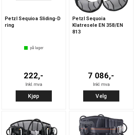
Petzl Sequioa Sliding-D
Petzl Sequoia
ring
Klatresele EN 358/EN
813
på lager
222,-
7 086,-
Inkl. mva
Inkl. mva
Kjøp
Velg