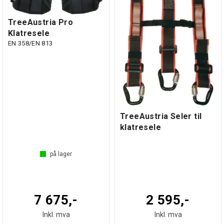
TreeAustria Pro
Klatresele
EN 358/EN 813
TreeAustria Seler til
klatresele
på lager
7 675,-
2 595,-
Inkl. mva
Inkl. mva