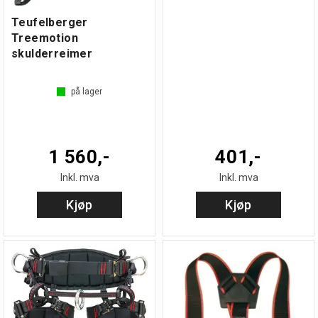
Teufelberger
Treemotion
skulderreimer
på lager
1 560,-
401,-
Inkl. mva
Inkl. mva
Kjøp
Kjøp