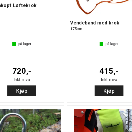
kopf Løftekrok
Vendeband med krok
175cm
på lager
på lager
720,-
415,-
Inkl. mva
Inkl. mva
Kjøp
Kjøp