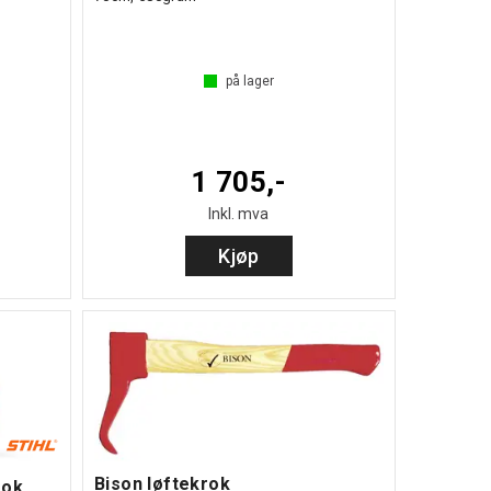
på lager
1 705,-
Inkl. mva
Kjøp
Bison løftekrok
rok