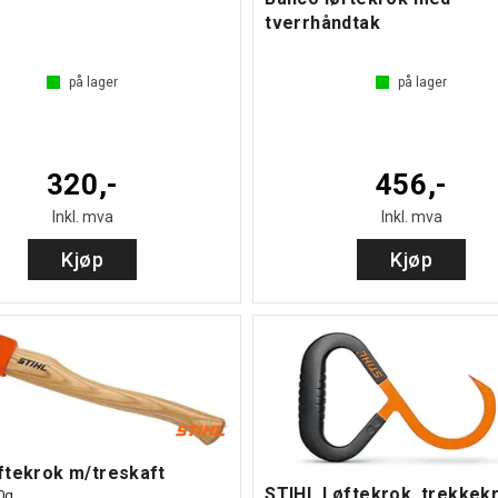
tverrhåndtak
på lager
på lager
320,-
456,-
Inkl. mva
Inkl. mva
Kjøp
Kjøp
øftekrok m/treskaft
STIHL Løftekrok, trekkek
0g