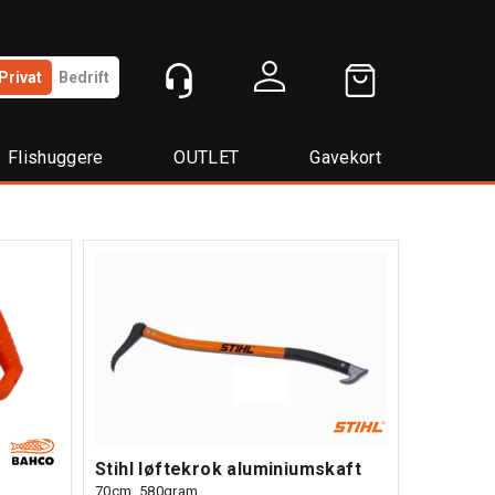
Privat
Bedrift
Logg inn
Flishuggere
OUTLET
Gavekort
Stihl løftekrok aluminiumskaft
70cm, 580gram