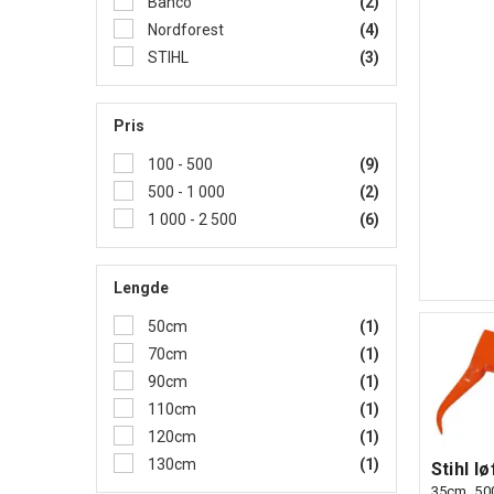
Bahco
(2)
Nordforest
(4)
STIHL
(3)
Pris
100 - 500
(9)
500 - 1 000
(2)
1 000 - 2 500
(6)
Lengde
50cm
(1)
70cm
(1)
90cm
(1)
110cm
(1)
120cm
(1)
130cm
(1)
Stihl l
35cm, 50