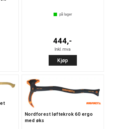
på lager
444,-
Inkl. mva
Kjøp
get
Nordforest løftekrok 60 ergo
med øks