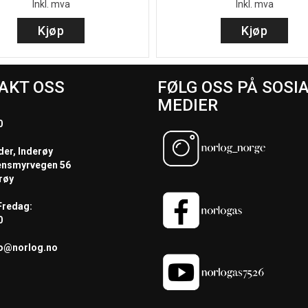
Inkl. mva
Inkl. mva
Kjøp
Kjøp
AKT OSS
FØLG OSS PÅ SOSI
MEDIER
0
der, Inderøy
ensmyrvegen 56
røy
redag:
0
fo@norlog.no