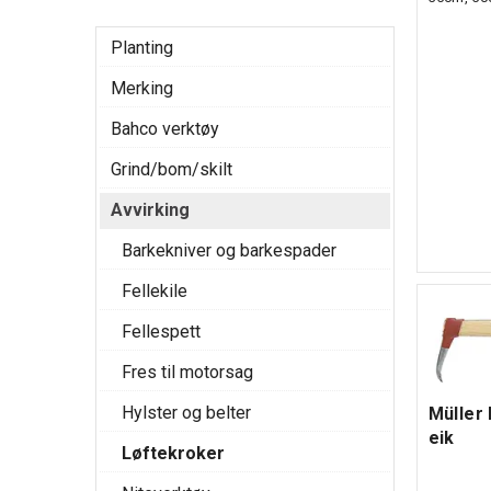
Planting
Merking
Bahco verktøy
Grind/bom/skilt
Avvirking
Barkekniver og barkespader
Fellekile
Fellespett
Fres til motorsag
Hylster og belter
Müller
eik
Løftekroker