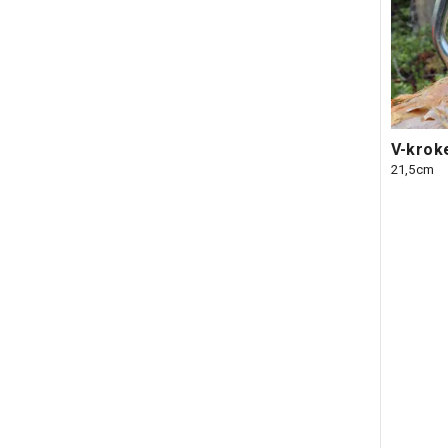
V-krok
21,5cm