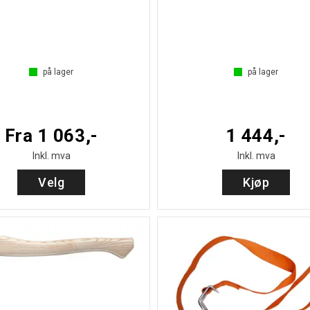
på lager
på lager
Fra 1 063,-
1 444,-
Inkl. mva
Inkl. mva
Velg
Kjøp