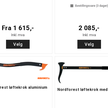
Bestillingsvare (
3
dager
Fra 1 615,-
2 085,-
Inkl. mva
Inkl. mva
Velg
Velg
rest løftekrok aluminium
Nordforest løftekrok med