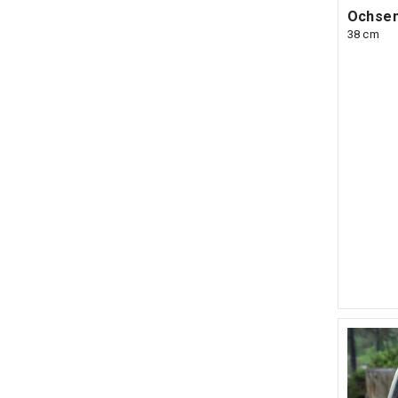
Ochsen
38 cm