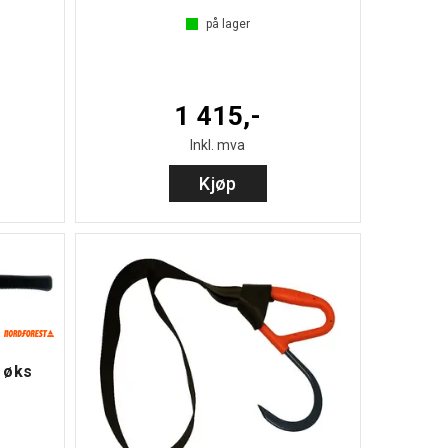
)
på lager
1 415,-
Inkl. mva
Kjøp
 øks