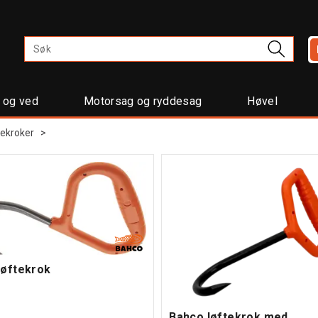
t og ved
Motorsag og ryddesag
Høvel
tekroker
>
løftekrok
Bahco løftekrok med