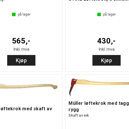
på lager
på lager
565,-
430,-
Inkl. mva
Inkl. mva
Kjøp
Kjøp
Müller løftekrok med tag
 løftekrok med skaft av
rygg
Skaft av eik