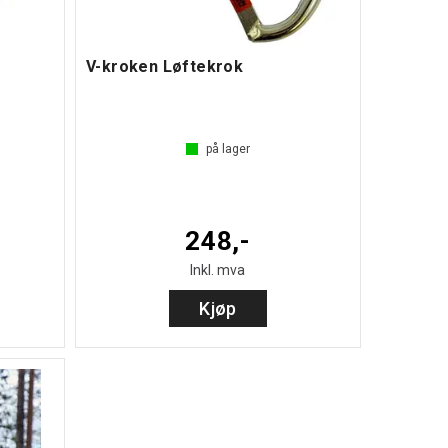
V-kroken Løftekrok
på lager
248,-
Inkl. mva
Kjøp