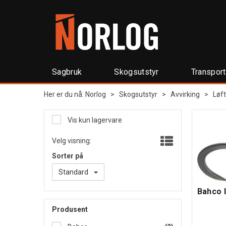
Sagbruk
Skogsutstyr
Transpor
Her er du nå:
Norlog
>
Skogsutstyr
>
Avvirking
>
Løf
Vis kun lagervare
Velg visning:
Sorter på
Standard
Bahco 
Produsent