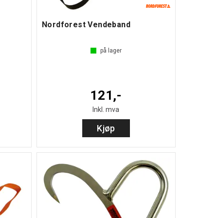
Nordforest Vendeband
på lager
121,-
Inkl. mva
Kjøp