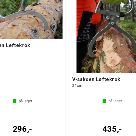
en Løftekrok
V-saksen Løftekrok
21cm
på lager
på lager
296,-
435,-