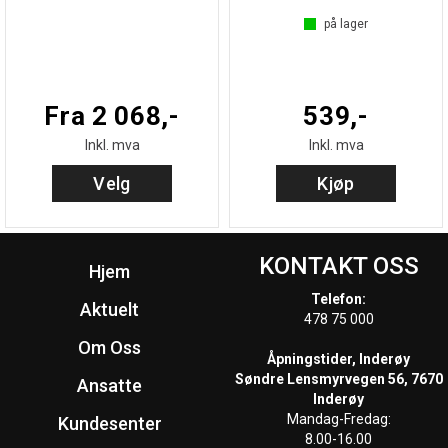
på lager
Fra 2 068,-
539,-
Inkl. mva
Inkl. mva
Velg
Kjøp
KONTAKT OSS
Hjem
Telefon:
Aktuelt
478 75 000
Om Oss
Åpningstider, Inderøy
Søndre Lensmyrvegen 56, 7670
Ansatte
Inderøy
Mandag-Fredag:
Kundesenter
8.00-16.00