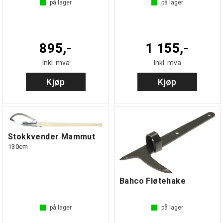
på lager
på lager
895,-
1 155,-
Inkl. mva
Inkl. mva
Kjøp
Kjøp
Stokkvender Mammut
130cm
Bahco Fløtehake
på lager
på lager