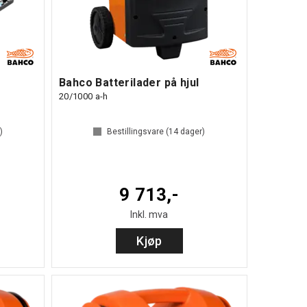
Bahco Batterilader på hjul
20/1000 a-h
)
Bestillingsvare (
14
dager)
9 713,-
Inkl. mva
Kjøp