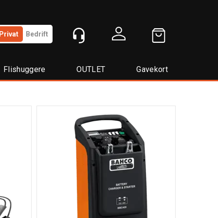
Privat
Bedrift
Logg inn
Flishuggere
OUTLET
Gavekort