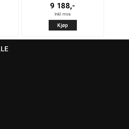
9 188,-
Inkl. mva
Kjøp
ALE