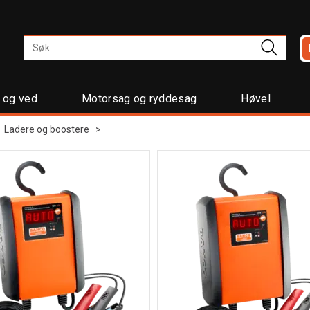
t og ved
Motorsag og ryddesag
Høvel
>
Ladere og boostere
>