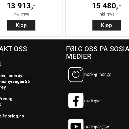
13 913,-
15 480,-
Inkl. mva
Inkl. mva
Kjøp
Kjøp
AKT OSS
FØLG OSS PÅ SOSI
MEDIER
0
der, Inderøy
ensmyrvegen 56
røy
redag:
0
fo@norlog.no