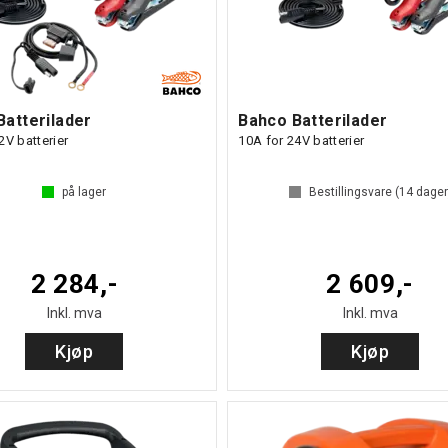
Batterilader
Bahco Batterilader
2V batterier
10A for 24V batterier
på lager
Bestillingsvare (
14
dager
2 284,-
2 609,-
Inkl. mva
Inkl. mva
Kjøp
Kjøp