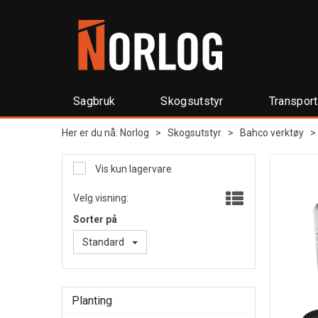
Sagbruk
Skogsutstyr
Transpor
Her er du nå:
Norlog
>
Skogsutstyr
>
Bahco verktøy
Vis kun lagervare
Velg visning:
Sorter på
Standard
Planting