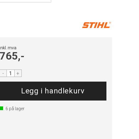
Inkl. mva
765,-
-
+
6
på lager