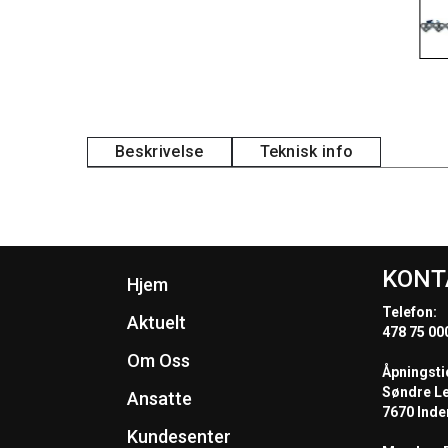
Beskrivelse
Teknisk info
KONT
Hjem
Telefon:
Aktuelt
478 75 00
Om Oss
Åpningsti
Søndre L
Ansatte
7670 Inde
Kundesenter