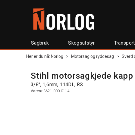
Sagbruk
Skogsutstyr
Transpor
Her er du nå:
Norlog
>
Motorsag og ryddesag
>
Sverd 
Stihl motorsagkjede kapp
3/8", 1,6mm, 114DL, RS
Varenr:
3621-000-0114