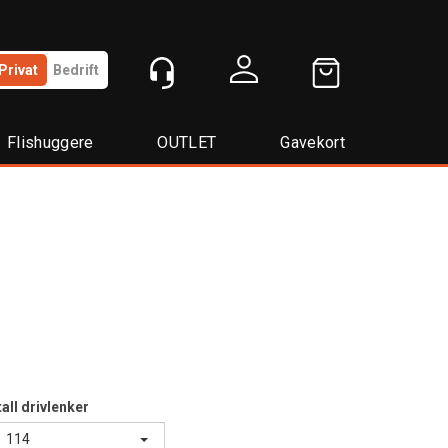
Privat
Bedrift
Logg inn
Flishuggere
OUTLET
Gavekort
all drivlenker
114