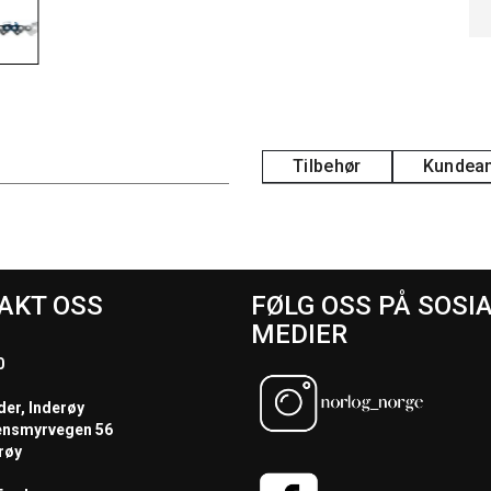
Tilbehør
Kundean
AKT OSS
FØLG OSS PÅ SOSI
MEDIER
0
der, Inderøy
ensmyrvegen 56
røy