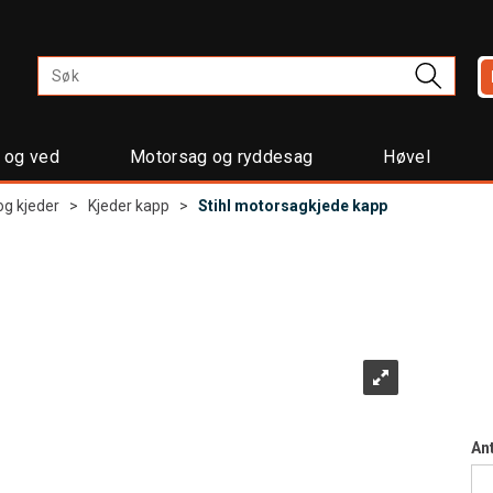
t og ved
Motorsag og ryddesag
Høvel
og kjeder
>
Kjeder kapp
>
Stihl motorsagkjede kapp
Ant