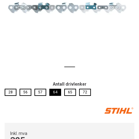
Antall drivlenker
28
56
57
64
65
72
Inkl. mva