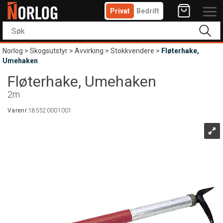
Privat
Bedrift
Norlog
>
Skogsutstyr
>
Avvirking
>
Stokkvendere
>
Fløterhake,
Umehaken
Fløterhake, Umehaken
2m
Varenr:
185520001001