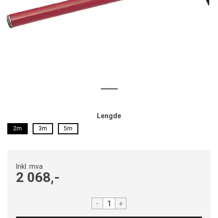
Lengde
2m
3m
5m
Inkl. mva
2 068,-
-
+