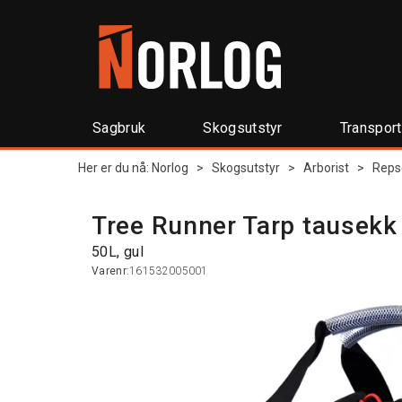
Sagbruk
Skogsutstyr
Transpor
Her er du nå:
Norlog
>
Skogsutstyr
>
Arborist
>
Reps
Tree Runner Tarp tausekk
50L, gul
Varenr:
161532005001