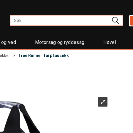
t og ved
Motorsag og ryddesag
Høvel
ekker
>
Tree Runner Tarp tausekk