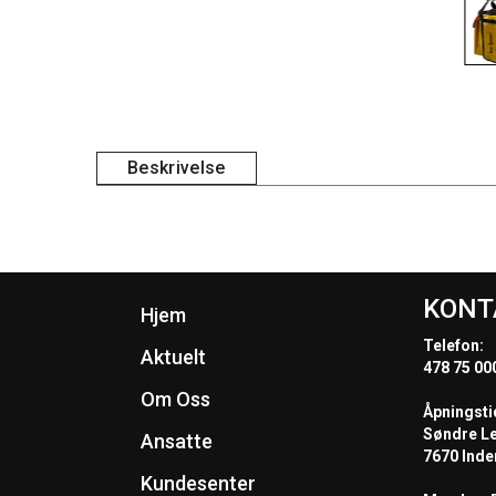
Beskrivelse
KONT
Hjem
Telefon:
Aktuelt
478 75 00
Om Oss
Åpningsti
Søndre L
Ansatte
7670 Inde
Kundesenter