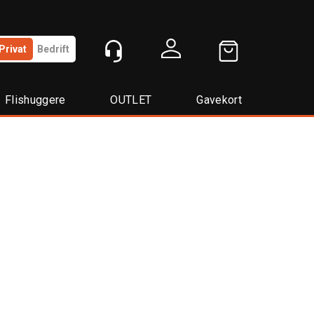
Privat
Bedrift
Logg inn
Flishuggere
OUTLET
Gavekort