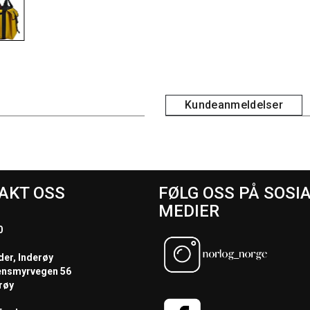
Kundeanmeldelser
AKT OSS
FØLG OSS PÅ SOSI
MEDIER
0
der, Inderøy
ensmyrvegen 56
røy