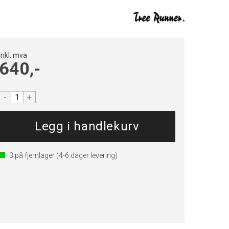
Inkl. mva
640,-
-
+
3
på fjernlager
(4-6 dager levering)