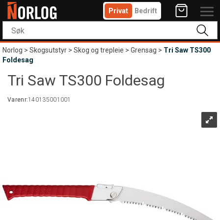
Privat
Bedrift
Norlog
>
Skogsutstyr
>
Skog og trepleie
>
Grensag
>
Tri Saw TS300
Foldesag
Tri Saw TS300 Foldesag
Varenr:
140135001001