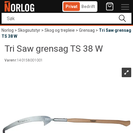
Privat
Bedrift
Norlog
>
Skogsutstyr
>
Skog og trepleie
>
Grensag
>
Tri Saw grensag
TS 38 W
Tri Saw grensag TS 38 W
Varenr:
140158001001