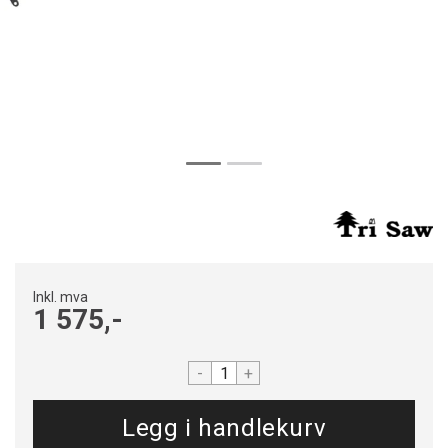
Inkl. mva
1 575,-
-
+