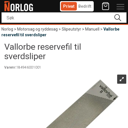
Privat
Bedrift
Norlog
>
Motorsag og ryddesag
>
Slipeutstyr
>
Manuell
>
Vallorbe
reservefil til sverdsliper
Vallorbe reservefil til
sverdsliper
Varenr:
184946001001