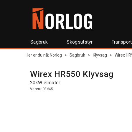
Sagbruk
Skogsutstyr
Transpor
Her er du nå:
Norlog
>
Sagbruk
>
Klyvsag
>
Wirex HR
Wirex HR550 Klyvsag
20kW elmotor
Varenr:
02645