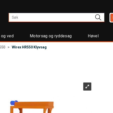
t og ved
Motorsag og ryddesag
Høvel
550
>
Wirex HR550 Klyvsag