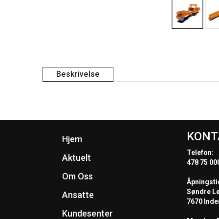
Beskrivelse
KONT
Hjem
Telefon:
Aktuelt
478 75 00
Om Oss
Åpningsti
Søndre L
Ansatte
7670 Inde
Kundesenter