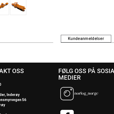
Kundeanmeldelser
AKT OSS
FØLG OSS PÅ SOSI
MEDIER
0
der, Inderøy
ensmyrvegen 56
røy