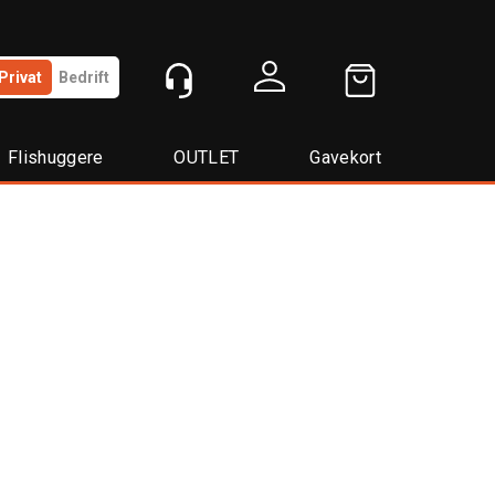
Privat
Bedrift
Logg inn
Flishuggere
OUTLET
Gavekort