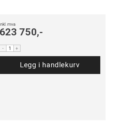
Inkl. mva
623 750,-
-
+