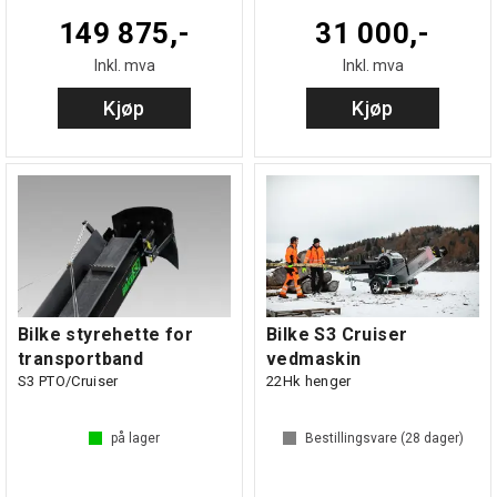
149 875,-
31 000,-
Inkl. mva
Inkl. mva
Kjøp
Kjøp
Bilke S3 Cruiser
Bilke styrehette for
vedmaskin
transportband
22Hk henger
S3 PTO/Cruiser
på lager
Bestillingsvare (
28
dager)