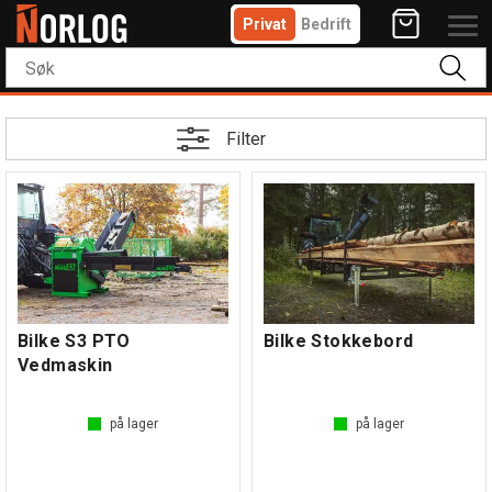
Privat
Bedrift
Filter
Bilke S3 PTO
Bilke Stokkebord
Vedmaskin
på lager
på lager