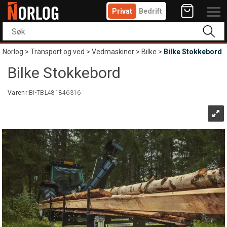
Privat
Bedrift
Norlog
>
Transport og ved
>
Vedmaskiner
>
Bilke
>
Bilke Stokkebord
Bilke Stokkebord
Varenr:
BI-TBL481846316